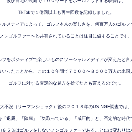
彼が自宅の裏庭で１００ヤードをホールアウトする映像は、
TikTokで１億回以上も再生回数を記録しました。
ャルメディアによって、ゴルフ本来の楽しさを、何百万人のゴルフ
ノンゴルファーへと共有されていることは注目に値することです
ルフをポジティブで楽しいものにソーシャルメディアが変えたと言
ういったことから、この１０年間で７０００〜８０００万人の米国
ゴルフに対する否定的な見方を捨てたとも言えるのです。
大不況（リーマンショック）後の２０１３年のUS-NGF調査では、
を「退屈」「陳腐」「気取っている」「威圧的」と、否定的な時代
の８５％はゴルフをしないノンゴルファーであることには変わりは