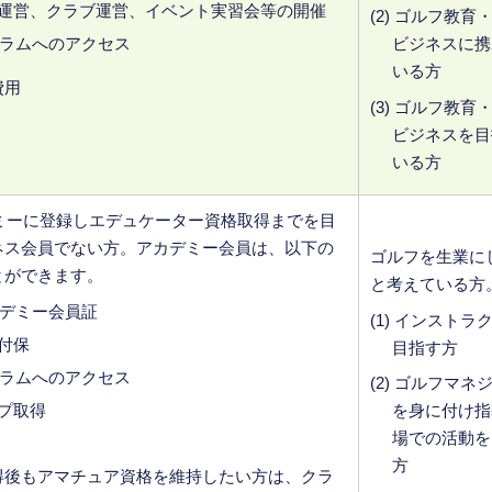
運営、クラブ運営、イベント実習会等の開催
(2) ゴルフ教育
グラムへのアクセス
ビジネスに携
いる方
費用
(3) ゴルフ教育
ビジネスを目
いる方
デミーに登録しエデュケーター資格取得までを目
ネス会員でない方。アカデミー会員は、以下の
ゴルフを生業に
とができます。
と考えている方
カデミー会員証
(1) インストラ
付保
目指す方
グラムへのアクセス
(2) ゴルフマネ
プ取得
を身に付け指
場での活動を
方
得後もアマチュア資格を維持したい方は、クラ