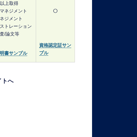
位以上取得
○
マネジメント
ネジメント
ストレーション
査/論文等
資格認定証サン
プル
明書サンプル
イトへ