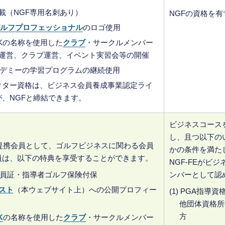
載（NGF専用名刺あり）
NGFの資格を有
ルフプロフェッショナル
のロゴ使用
ORKの名称を使用した
クラブ
・サークルメンバー
運営、クラブ運営、イベント実習会等の開催
カデミーの学習プログラムの継続使用
クター資格は、ビジネス会員養成事業認定ライ
、NGFと締結できます。
ビジネスコース
し、且つ以下の
ス提携会員として、ゴルフビジネスに関わる会員
かの条件を満た
員は、以下の特典を享受することができます。
NGF-FEがビジ
会員証・指導者ゴルフ保険付保
ンバーとして認
スト
（本ウェブサイト上）への公開プロフィー
(1) PGA指導資
他団体資格所
方
K
の名称を使用した
クラブ
・サークルメンバー