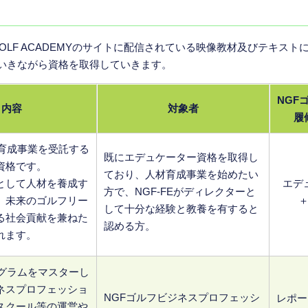
GOLF ACADEMYのサイトに配信されている映像教材及びテキス
いきながら資格を取得していきます。
NGF
内容
対象者
履
材育成事業を受託する
既にエデュケーター資格を取得し
資格です。
ており、人材育成事業を始めたい
として人材を養成す
エデ
方で、NGF-FEがディレクターと
、未来のゴルフリー
して十分な経験と教養を有すると
る社会貢献を兼ねた
認める方。
れます。
ログラムをマスターし
ネスプロフェッショ
NGFゴルフビジネスプロフェッシ
レポー
スクール等の運営や