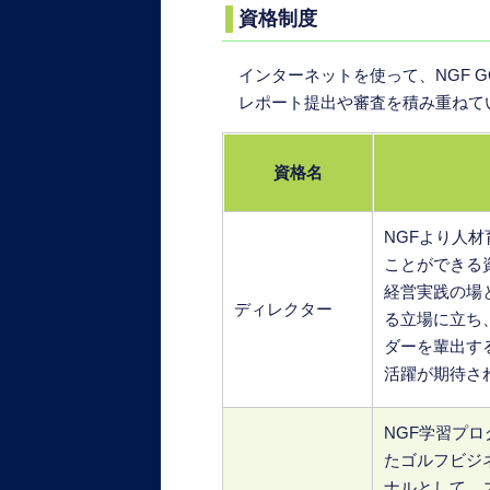
資格制度
インターネットを使って、NGF 
レポート提出や審査を積み重ねて
資格名
NGFより人
ことができる
経営実践の場
ディレクター
る立場に立ち
ダーを輩出す
活躍が期待さ
NGF学習プ
たゴルフビジ
ナルとして、