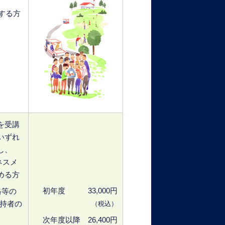
する方
を受講
いずれ
し、
ネスメ
める方
初年度 33,000円
格等の
持者の
（税込）
次年度以降 26,400円