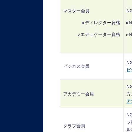
マスター会員
N
▸ディレクター資格
▸
▹エデュケーター資格
▹
N
ビジネス会員
ビ
N
アカデミー会員
方
ア
N
フ
クラブ会員
ル