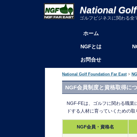
National Gol
ゴルフビジネスに関わる全
コンテンツへ移動
ホーム
メインメニュー
N
NGFとは
お問合せ
National Golf Foundation Far East
>
N
NGF会員制度と資格取得に
NGF-FEは、ゴルフに関わる
ドする人材に育っていくための取
NGF会員・資格名