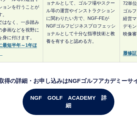
ョナルとして、ゴルフ場やスクー
72単
ションを行うことが
ル等の運営やインストラクション
ゴルフ
す。
に関わりたい方で、NGF-FEが
経営マ
ではなく、一歩踏み
NGFゴルフビジネスプロフェッシ
デモン
の参画などを視野に
ョナルとして十分な指導技術と教
映像審
を身に付けます。
養を有すると認める方。
に最短半年～1年ほ
。
履修証
取得の詳細・お申し込みはNGFゴルフアカデミーサ
NGF GOLF ACADEMY 詳
細