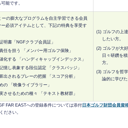
も可能です。
デミーの膨大なプログラムを自主学習できる会員
ァー必須アイテムとして、下記の特典を享受す
(1) ゴルフの上
。
したい方。
証明書「NGFクラブ会員証」
(2) ゴルフが大
責任を担う 「メンバー用ゴルフ保険」
日々研鑽を積
値化する 「ハンディキャップインデックス」
方。
記憶し表象する段位認定 「クラスバッジ」
(3) ゴルフを哲
算出されるプレーの把握 「スコア分析」
論的に学びた
めの 「映像ライブラリー」
実させるための種々 「テキスト教材群」
F FAR EASTへの登録条件については添付
日本ゴルフ財団会員資
ください。