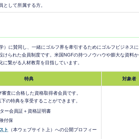
員として所属する方。
哲学）に賛同し、一緒にゴルフ界を牽引するためにゴルフビジネス
設けられた会員制度です。米国NGFの持つノウハウや膨大な資料
化に繋がる人材教育を目指しています。
特典
対象者
び審査に合格した資格取得者会員です。
以下の特典を享受することができます。
スター会員証＋資格証明書
険付保
スト
（本ウェブサイト上）への公開プロフィー