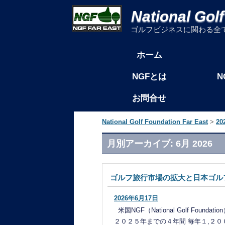
National Gol
ゴルフビジネスに関わる全
コンテンツへ移動
ホーム
メインメニュー
N
NGFとは
お問合せ
National Golf Foundation Far East
>
20
月別アーカイブ:
6月 2026
ゴルフ旅行市場の拡大と日本ゴル
2026年6月17日
米国NGF（National Golf 
２０２５年までの４年間 毎年１,２００