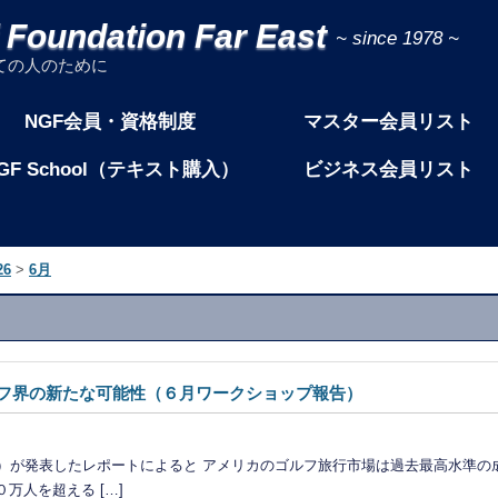
f Foundation Far East
ての人のために
NGF会員・資格制度
マスター会員リスト
GF School（テキスト購入）
ビジネス会員リスト
26
>
6月
フ界の新たな可能性（６月ワークショップ報告）
Foundation）が発表したレポートによると アメリカのゴルフ旅行市場は過去最高
万人を超える […]